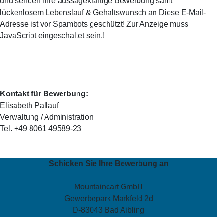
und senden Ihre aussagekräftige Bewerbung samt
lückenlosem Lebenslauf & Gehaltswunsch an
Diese E-Mail-
Adresse ist vor Spambots geschützt! Zur Anzeige muss
JavaScript eingeschaltet sein.
!
Kontakt für Bewerbung:
Elisabeth Pallauf
Verwaltung / Administration
Tel. +49 8061 49589-23
Schicken Sie Ihre Bewerbung an
Mountaincart GmbH
Gewerbepark Markfeld 2d
D-83043 Bad Aibling