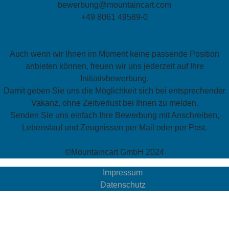
bewerbung@mountaincart.com
+49 8061 49589-0
Auch wenn wir Ihnen im Moment keine passende Position
anbieten können, freuen wir uns jederzeit auf Ihre
Initiativbewerbung.
Damit geben Sie uns die Möglichkeit sich bei entsprechender
Vakanz, ohne Zeitverlust bei Ihnen zu melden.
Senden Sie uns einfach Ihre Bewerbung mit Anschreiben,
Lebenslauf und Zeugnissen per Mail oder per Post.
©Mountaincart GmbH 2024
Impressum
Datenschutz